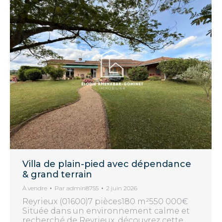
Villa de plain-pied avec dépendance
& grand terrain
À vendre
Par
admin8755
2 juin 2026
Reyrieux (01600)7 pièces180 m²550 000€
Située dans un environnement calme et
recherché de Reyrieux, découvrez cette