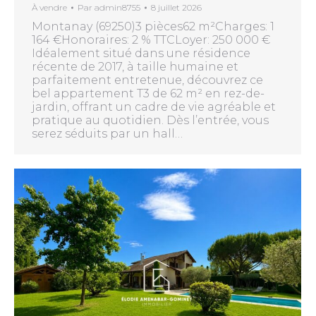
À vendre
Par
admin8755
8 juillet 2026
Montanay (69250)3 pièces62 m²Charges: 1
164 €Honoraires: 2 % TTCLoyer: 250 000 €
Idéalement situé dans une résidence
récente de 2017, à taille humaine et
parfaitement entretenue, découvrez ce
bel appartement T3 de 62 m² en rez-de-
jardin, offrant un cadre de vie agréable et
pratique au quotidien. Dès l’entrée, vous
serez séduits par un hall…