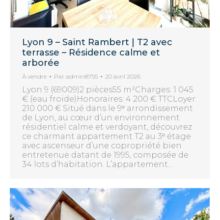
Lyon 9 – Saint Rambert | T2 avec
terrasse – Résidence calme et
arborée
À vendre
Par
admin8755
20 avril 2026
Lyon 9 (69009)2 pièces55 m²Charges: 1 045
€ (eau froide)Honoraires: 4 200 € TTCLoyer:
210 000 € Situé dans le 9ᵉ arrondissement
de Lyon, au cœur d’un environnement
résidentiel calme et verdoyant, découvrez
ce charmant appartement T2 au 3ᵉ étage
avec ascenseur d’une copropriété bien
entretenue datant de 1995, composée de
34 lots d’habitation. L’appartement…