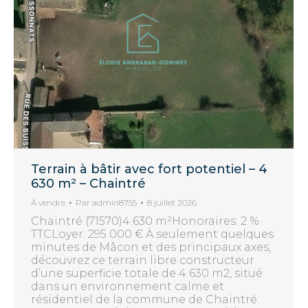
Terrain à bâtir avec fort potentiel – 4
630 m² – Chaintré
À vendre
Par
admin8755
8 juillet 2026
Chaintré (71570)4 630 m²Honoraires: 2 %
TTCLoyer: 295 000 € À seulement quelques
minutes de Mâcon et des principaux axes,
découvrez ce terrain libre constructeur
d’une superficie totale de 4 630 m2, situé
dans un environnement calme et
résidentiel de la commune de Chaintré.