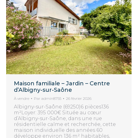
Maison familiale – Jardin – Centre
d’Albigny-sur-Saône
À vendre
Par
admin8755
26 février 2026
Albigny-sur-Saône (69250)6 pièces136
m²Loyer: 395 000€ Située au cœur
d’Albigny-sur-Saône, dans une rue
résidentielle calme et recherchée, cette
maison individuelle des années 60
développe environ 136 m² habitables,