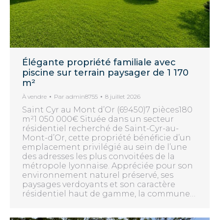
Élégante propriété familiale avec
piscine sur terrain paysager de 1 170
m²
À vendre
Par
admin8755
8 juillet 2026
Saint Cyr au Mont d’Or (69450)7 pièces180
m²1 050 000€ Située dans un secteur
résidentiel recherché de Saint-Cyr-au-
Mont-d’Or, cette propriété bénéficie d’un
emplacement privilégié au sein de l’une
des adresses les plus convoitées de la
métropole lyonnaise. Appréciée pour son
environnement naturel préservé, ses
paysages verdoyants et son caractère
résidentiel haut de gamme, la commune…