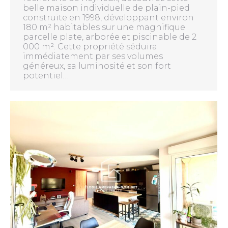
belle maison individuelle de plain-pied
construite en 1998, développant environ
180 m² habitables sur une magnifique
parcelle plate, arborée et piscinable de 2
000 m². Cette propriété séduira
immédiatement par ses volumes
généreux, sa luminosité et son fort
potentiel…